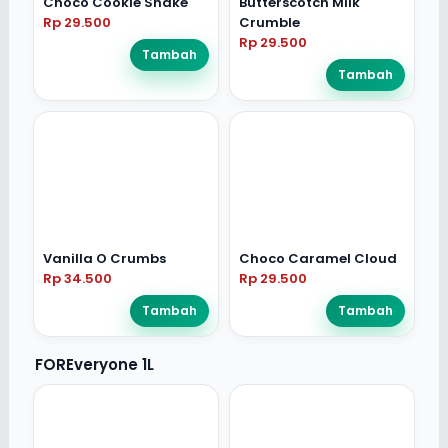
Choco Cookie Shake
Butterscotch Milk
Rp 29.500
Crumble
Rp 29.500
Tambah
Tambah
Vanilla O Crumbs
Choco Caramel Cloud
Rp 34.500
Rp 29.500
Tambah
Tambah
FOREveryone 1L