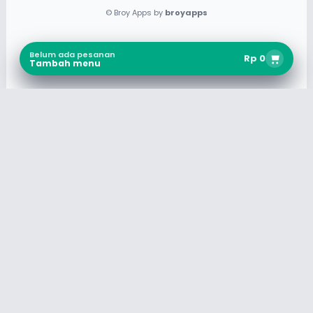
©
Broy Apps
by
broyapps
Belum ada pesanan
Rp 0
Tambah menu
Perhatian
Harga diskon akan tampil di keranjang setelah memilih
menu ya!
Promo
Diskon 25%
otomatis terpakai di keranjang.