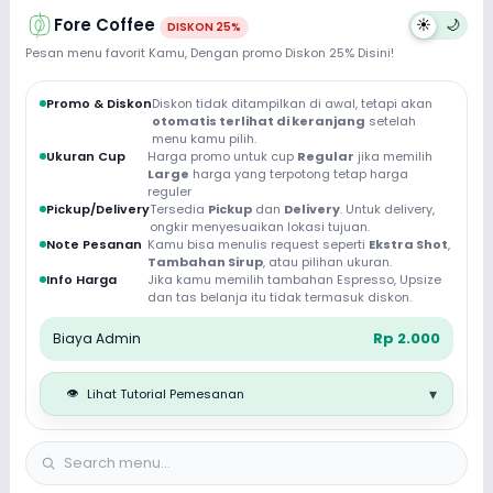
Fore Coffee
☀️
🌙
Fore Coffee
DISKON 25%
Pesan menu favorit Kamu, Dengan promo Diskon 25% Disini!
Promo & Diskon
Diskon tidak ditampilkan di awal, tetapi akan
otomatis terlihat di keranjang
setelah
menu kamu pilih.
Ukuran Cup
Harga promo untuk cup
Regular
jika memilih
Large
harga yang terpotong tetap harga
reguler
Pickup/Delivery
Tersedia
Pickup
dan
Delivery
. Untuk delivery,
ongkir menyesuaikan lokasi tujuan.
Note Pesanan
Kamu bisa menulis request seperti
Ekstra Shot
,
Tambahan Sirup
, atau pilihan ukuran.
Info Harga
Jika kamu memilih tambahan Espresso, Upsize
dan tas belanja itu tidak termasuk diskon.
Rp 2.000
Biaya Admin
▾
👁️
Lihat Tutorial Pemesanan