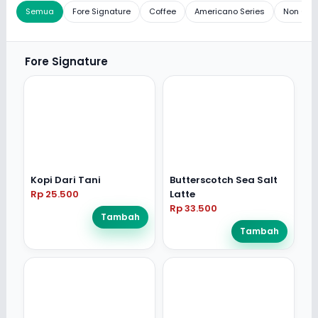
Semua
Fore Signature
Coffee
Americano Series
Non Cof
Fore Signature
Kopi Dari Tani
Butterscotch Sea Salt
Rp 25.500
Latte
Rp 33.500
Tambah
Tambah