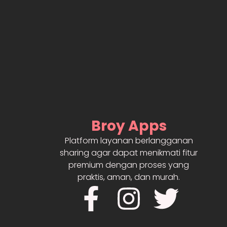
Broy Apps
Platform layanan berlangganan
sharing agar dapat menikmati fitur
premium dengan proses yang
praktis, aman, dan murah.
F
I
T
a
n
w